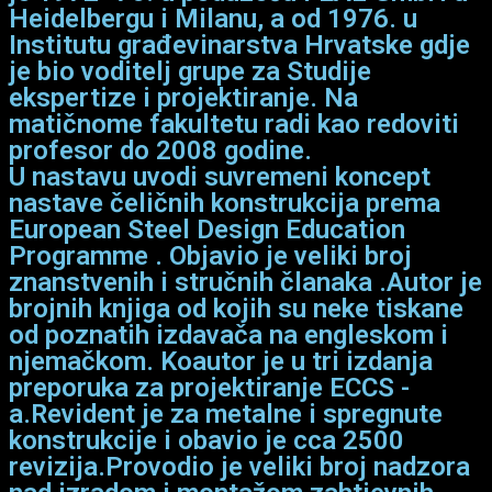
Heidelbergu i Milanu, a od 1976. u
Institutu građevinarstva Hrvatske gdje
je bio voditelj grupe za Studije
ekspertize i projektiranje. Na
matičnome fakultetu radi kao redoviti
profesor do 2008 godine.
U nastavu uvodi suvremeni koncept
nastave čeličnih konstrukcija prema
European Steel Design Education
Programme . Objavio je veliki broj
znanstvenih i stručnih članaka .Autor je
brojnih knjiga od kojih su neke tiskane
od poznatih izdavača na engleskom i
njemačkom. Koautor je u tri izdanja
preporuka za projektiranje ECCS -
a.Revident je za metalne i spregnute
konstrukcije i obavio je cca 2500
revizija.Provodio je veliki broj nadzora