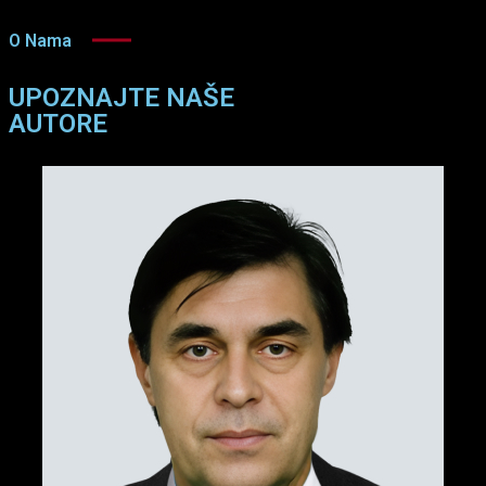
Campus,...
dvorane SPK “Cibona”
O Nama
View
Zagreb i Ovješene...
UPOZNAJTE NAŠE
View
AUTORE