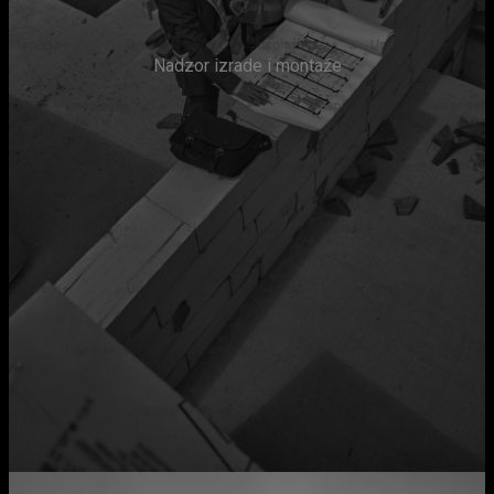
Nadzor izrade i montaže