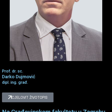
Prof. dr. sc.
Darko Dujmović
dipl. ing. građ.
CJELOVIT ŽIVOTOPIS
Na Građevinskom fakultetu u Zagrebu