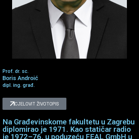
Prof. dr. sc.
Boris Androić
dipl. ing. građ.
CJELOVIT ŽIVOTOPIS
Na Građevinskome fakultetu u Zagrebu
diplomirao je 1971. Kao statičar radio
je 1972–76. u poduzeću FEAL GmbH u