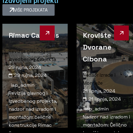
Izdvojeni projekti​
VIŠE PROJEKATA
Rimac Campus
Krovište
Dvorane
Revizija glavnog i
Cibona
izvedbenog projekta
29 rujna, 2024
Nadzor Izrade i
29 rujna, 2024
Montaže
iap_admin
21 lipnja, 2024
Revizija glavnog i
21 lipnja, 2024
izvedbenog projekta,
iap_admin
nadzor nad izradom i
Nadzor nad izradom i
montažom čelične
montažom: Čelično
konstrukcije Rimac
krovište sportske